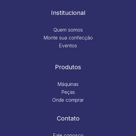
o
r
i
e
k
a
n
m
Institucional
Quem somos
Monte sua confecção
Eventos
Produtos
Máquinas
Peças
Onde comprar
Contato
Fale conosco