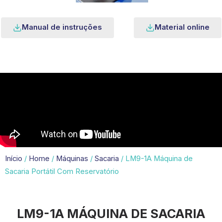
Manual de instruções
Material online
Início
/
Home
/
Máquinas
/
Sacaria
/ LM9-1A Máquina de
Sacaria Portátil Com Reservatório
LM9-1A MÁQUINA DE SACARIA