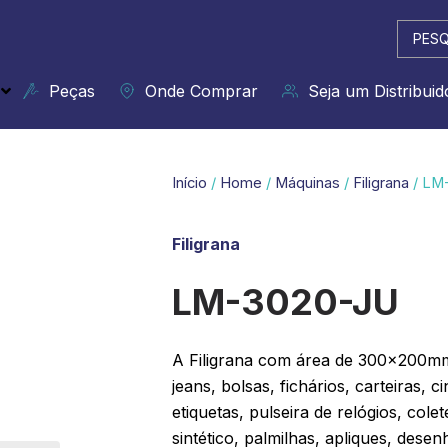
Pesqui
...
Peças
Onde Comprar
Seja um Distribuid
Início
/
Home
/
Máquinas
/
Filigrana
/ LM
Filigrana
LM-3020-JU
A Filigrana com área de 300x200mm
jeans, bolsas, fichários, carteiras, 
etiquetas, pulseira de relógios, col
sintético, palmilhas, apliques, desen