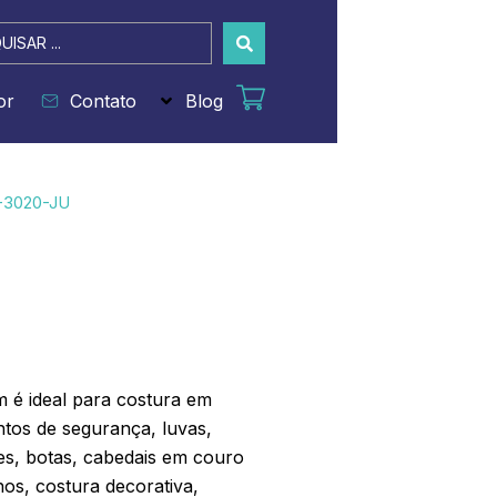
sar
or
Contato
Blog
-3020-JU
 é ideal para costura em
cintos de segurança, luvas,
etes, botas, cabedais em couro
hos, costura decorativa,