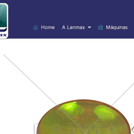
Ir
para
o
conteúdo
Home
A Lanmax
Máquinas