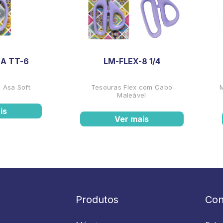
A TT-6
LM-FLEX-8 1/4
 Asa Soft
Tesouras Flex com Cabo
Maleável
is
Ver mais
Produtos
Con