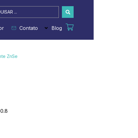
sar
or
Contato
Blog
nte ZnSe
0.8