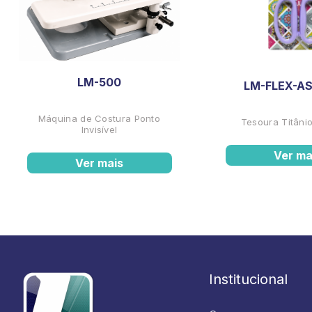
LM-500
LM-FLEX-AS
Máquina de Costura Ponto
Tesoura Titânio
Invisível
Ver ma
Ver mais
Institucional