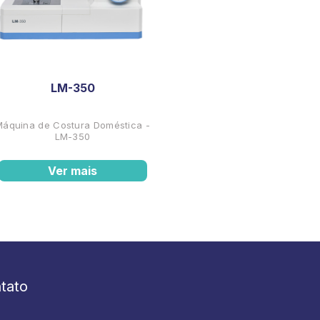
LM-350
Máquina de Costura Doméstica -
LM-350
Ver mais
tato