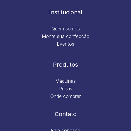
o
r
i
e
k
a
n
m
Institucional
Quem somos
Monte sua confecção
Eventos
Produtos
Máquinas
Peças
Onde comprar
Contato
Fale conosco