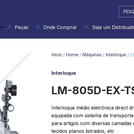
Pesqui
...
Peças
Onde Comprar
Seja um Distribuid
Início
/
Home
/
Máquinas
/
Interloque
/ L
Interloque
LM-805D-EX-T
Interloque médio eletrônica direct d
equipada com sistema de transporte d
para artigos com diversas camadas 
tecidos planos listrados, etc