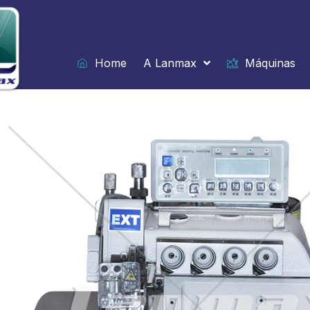
Ir
para
o
conteúdo
Home
A Lanmax
Máquinas