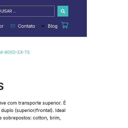
sar
or
Contato
Blog
M-805D-EX-TS
S
rive com transporte superior. É
uplo (superior/frontal). Ideal
e sobrepostos: cotton, brim,