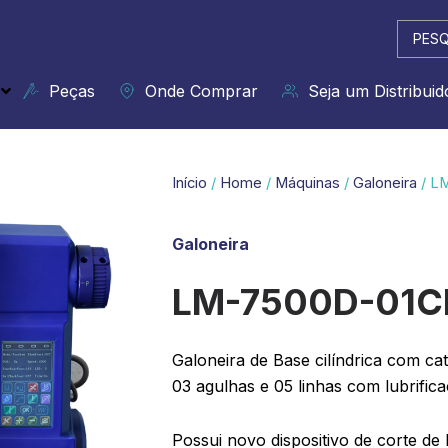
Pesqui
...
Peças
Onde Comprar
Seja um Distribuid
Início
/
Home
/
Máquinas
/
Galoneira
/ L
Galoneira
LM-7500D-01C
Galoneira de Base cilíndrica com cat
03 agulhas e 05 linhas com lubrific
Possui novo dispositivo de corte de