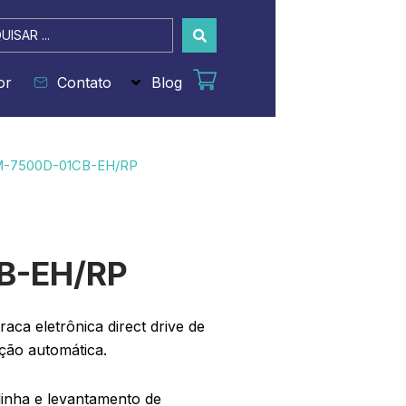
sar
or
Contato
Blog
M-7500D-01CB-EH/RP
B-EH/RP
raca eletrônica direct drive de
ação automática.
 linha e levantamento de