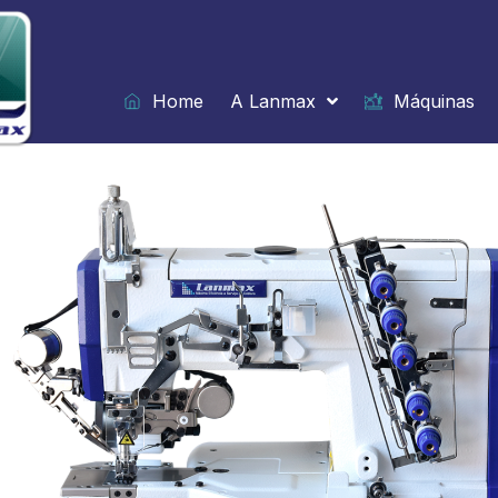
Ir
para
o
conteúdo
Home
A Lanmax
Máquinas