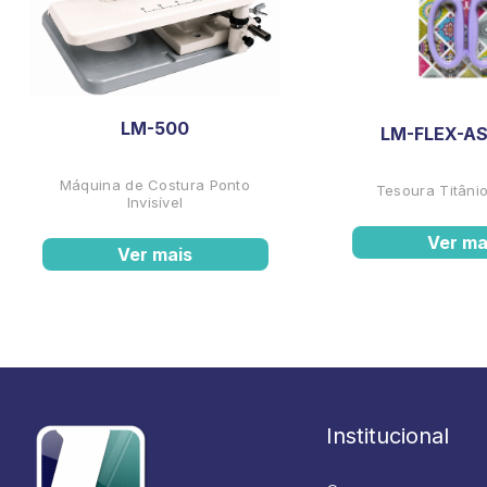
LM-500
LM-FLEX-AS
Máquina de Costura Ponto
Tesoura Titânio
Invisível
Ver ma
Ver mais
Institucional