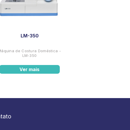
LM-350
Máquina de Costura Doméstica -
LM-350
Ver mais
tato