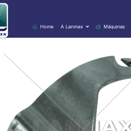
Ir
para
o
conteúdo
Home
A Lanmax
Máquinas