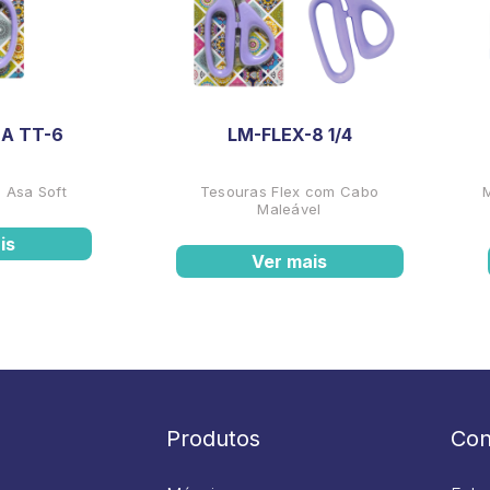
A TT-6
LM-FLEX-8 1/4
 Asa Soft
Tesouras Flex com Cabo
Maleável
is
Ver mais
Produtos
Con