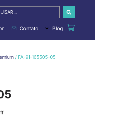
sar
or
Contato
Blog
remium
/ FA-91-165505-05
05
ff