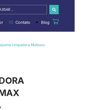
sar
or
Contato
Blog
spuma Limpadora Multiuso
ADORA
NMAX
x