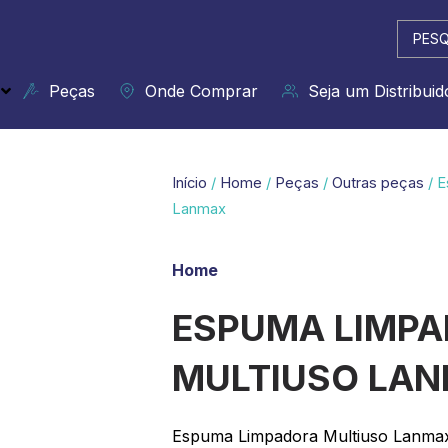
Pesqui
...
Peças
Onde Comprar
Seja um Distribuid
Início
/
Home
/
Peças
/
Outras peças
/ E
Lanmax
Home
ESPUMA LIMP
MULTIUSO LA
Espuma Limpadora Multiuso Lanma