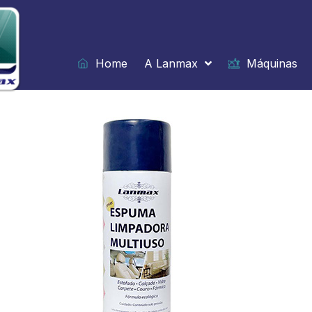
Ir
para
o
conteúdo
Home
A Lanmax
Máquinas