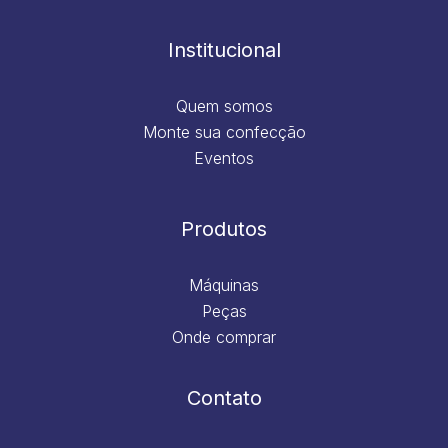
o
g
d
b
o
r
i
e
k
a
n
m
Institucional
Quem somos
Monte sua confecção
Eventos
Produtos
Máquinas
Peças
Onde comprar
Contato