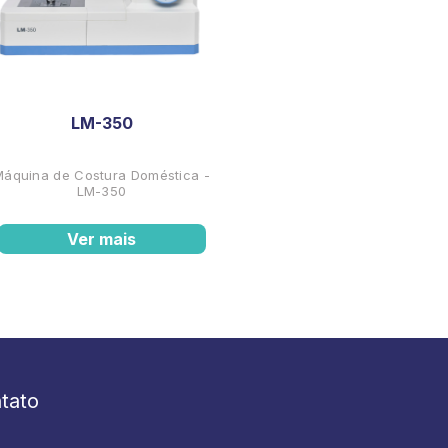
LM-350
Máquina de Costura Doméstica -
LM-350
Ver mais
tato