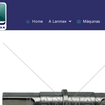
Ir
para
o
conteúdo
Home
A Lanmax
Máquinas