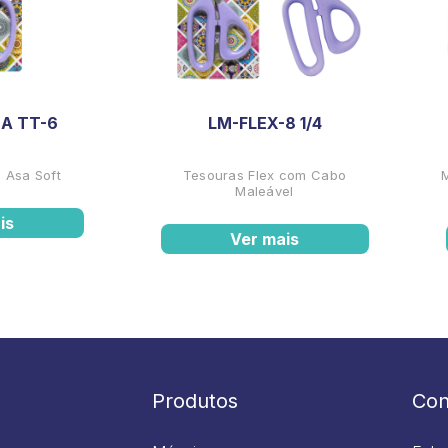
A TT-6
LM-FLEX-8 1/4
 Asa Soft
Tesouras Flex com Cabo
Maleável
is
Ver mais
Produtos
Con