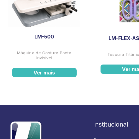
LM-500
LM-FLEX-AS
Máquina de Costura Ponto
Tesoura Titânio
Invisível
Ver ma
Ver mais
Institucional