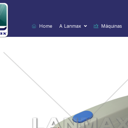
Ir
para
o
conteúdo
Home
A Lanmax
Máquinas