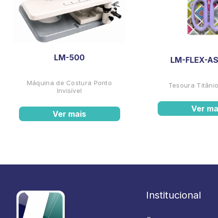
LM-500
LM-FLEX-AS
Máquina de Costura Ponto
Tesoura Titânio
Invisível
Ver ma
Ver mais
Institucional