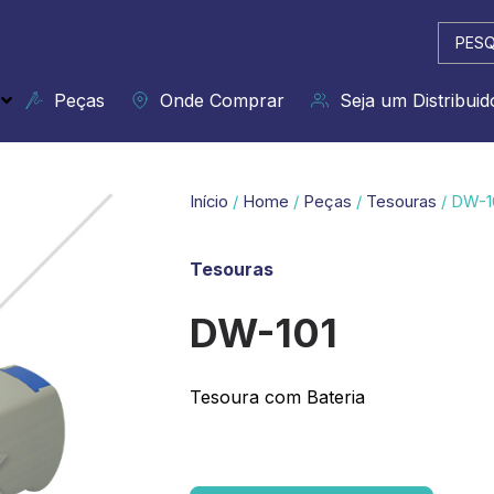
Pesqui
...
Peças
Onde Comprar
Seja um Distribuid
Início
/
Home
/
Peças
/
Tesouras
/ DW-1
Tesouras
DW-101
Tesoura com Bateria