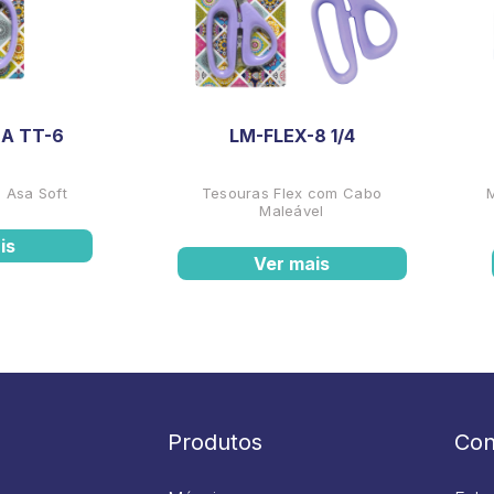
A TT-6
LM-FLEX-8 1/4
 Asa Soft
Tesouras Flex com Cabo
Maleável
is
Ver mais
Produtos
Con