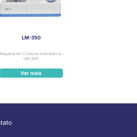
LM-350
Máquina de Costura Doméstica -
LM-350
Ver mais
tato