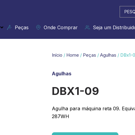
Pesqui
...
Peças
Onde Comprar
Seja um Distribuid
Início
/
Home
/
Peças
/
Agulhas
/ DBx1-
Agulhas
DBX1-09
Agulha para máquina reta 09. Equiva
287WH