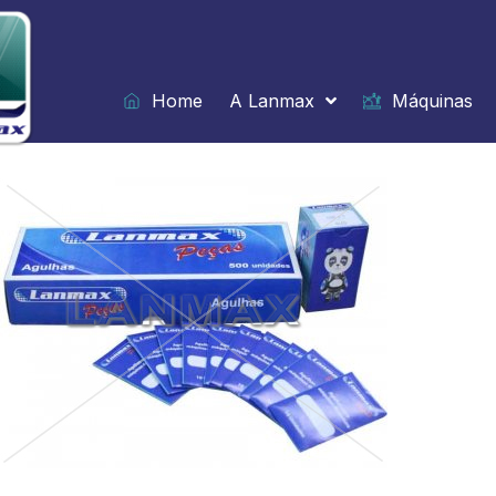
Ir
para
o
conteúdo
Home
A Lanmax
Máquinas