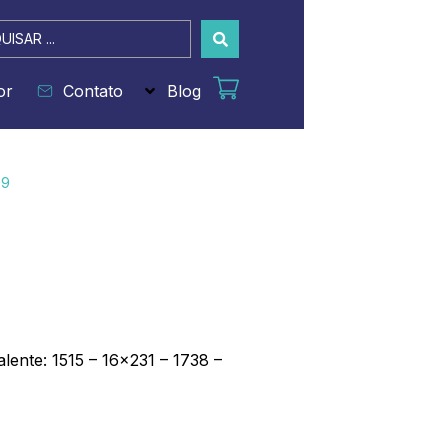
sar
or
Contato
Blog
09
lente: 1515 – 16×231 – 1738 –