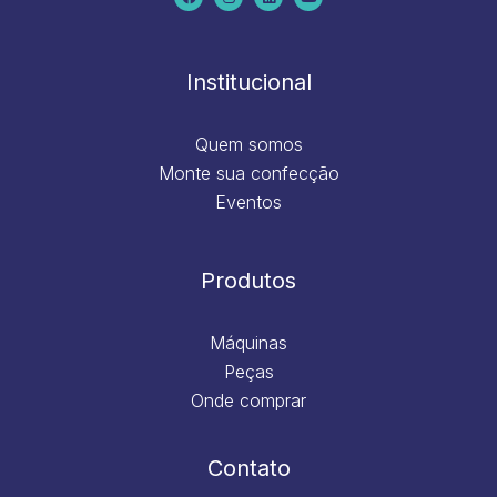
b
a
e
u
o
g
d
b
o
r
i
e
k
a
n
m
Institucional
Quem somos
Monte sua confecção
Eventos
Produtos
Máquinas
Peças
Onde comprar
Contato