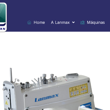
Ir
para
o
conteúdo
Home
A Lanmax
Máquinas