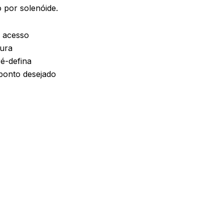
o por solenóide.
o acesso
tura
é-defina
 ponto desejado