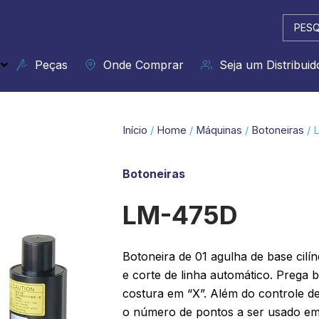
Pesqui
...
Peças
Onde Comprar
Seja um Distribuid
Início
/
Home
/
Máquinas
/
Botoneiras
/ 
Botoneiras
LM-475D
Botoneira de 01 agulha de base cilí
e corte de linha automático. Prega b
costura em “X”. Além do controle d
o número de pontos a ser usado em 