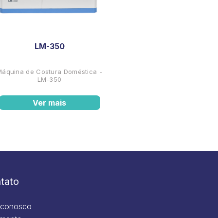
LM-350
Máquina de Costura Doméstica -
LM-350
Ver mais
tato
 conosco