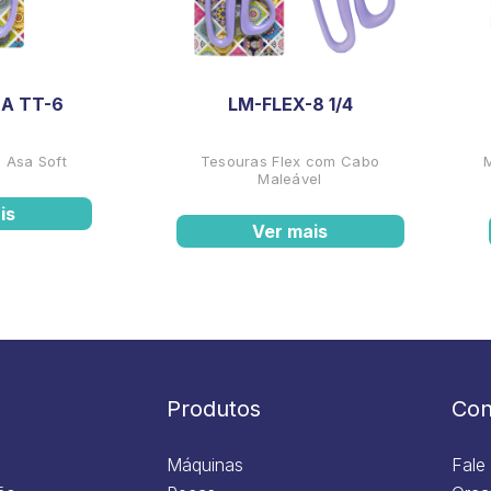
A TT-6
LM-FLEX-8 1/4
 Asa Soft
Tesouras Flex com Cabo
Maleável
is
Ver mais
Produtos
Con
Máquinas
Fale