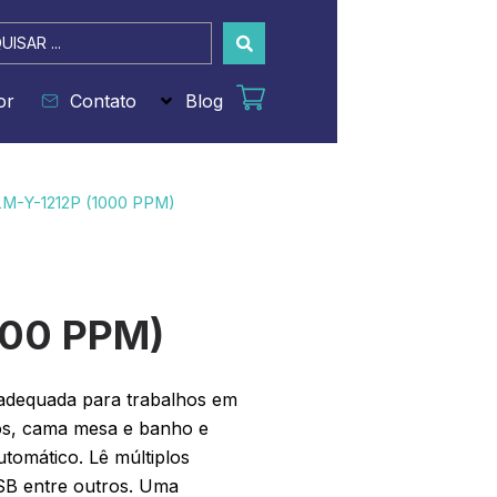
sar
or
Contato
Blog
LM-Y-1212P (1000 PPM)
000 PPM)
adequada para trabalhos em
dos, cama mesa e banho e
utomático. Lê múltiplos
B entre outros. Uma