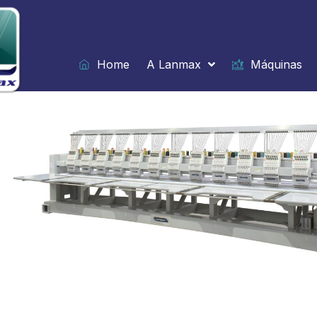
Ir
para
o
conteúdo
Home
A Lanmax
Máquinas