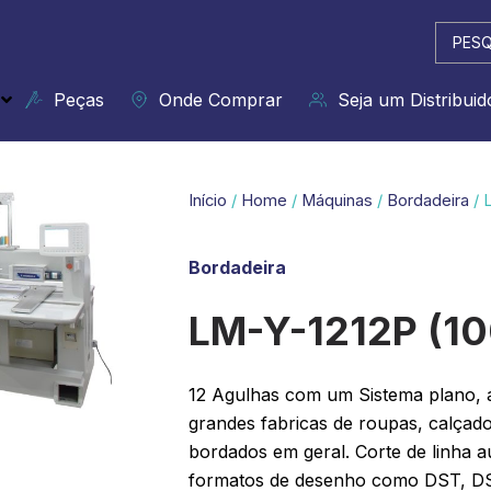
Pesqui
...
Peças
Onde Comprar
Seja um Distribuid
Início
/
Home
/
Máquinas
/
Bordadeira
/ 
Bordadeira
LM-Y-1212P (1
12 Agulhas com um Sistema plano, 
grandes fabricas de roupas, calça
bordados em geral. Corte de linha a
formatos de desenho como DST, DS