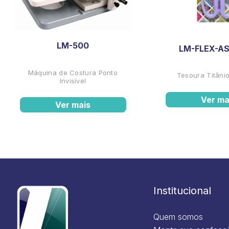
LM-500
LM-FLEX-AS
Máquina de Costura Ponto
Tesoura Titânio
Invisível
Ver ma
Ver mais
Institucional
Quem somos