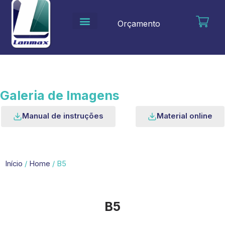
Ir
para
Orçamento
o
conteúdo
Galeria de Imagens
Manual de instruções
Material online
Início
/
Home
/ B5
B5