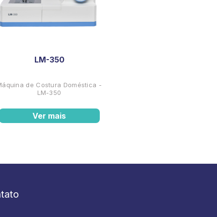
LM-350
Máquina de Costura Doméstica -
LM-350
Ver mais
tato