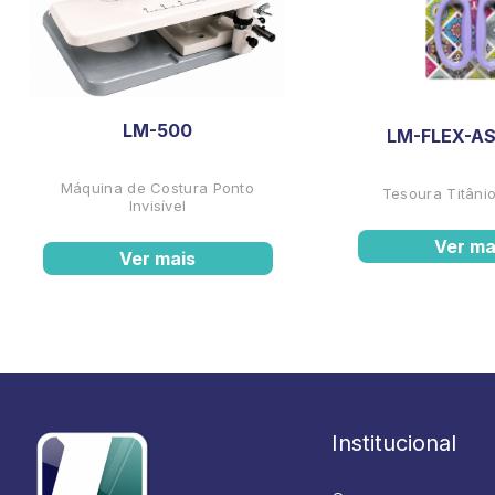
LM-500
LM-FLEX-AS
Máquina de Costura Ponto
Tesoura Titânio
Invisível
Ver ma
Ver mais
Institucional