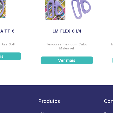
A TT-6
LM-FLEX-8 1/4
 Asa Soft
Tesouras Flex com Cabo
Maleável
is
Ver mais
Produtos
Con