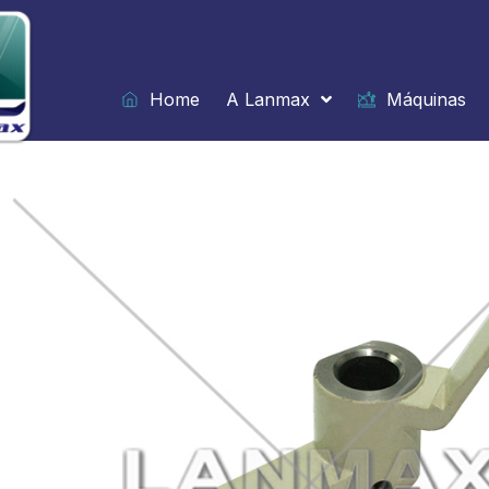
Ir
para
o
conteúdo
Home
A Lanmax
Máquinas