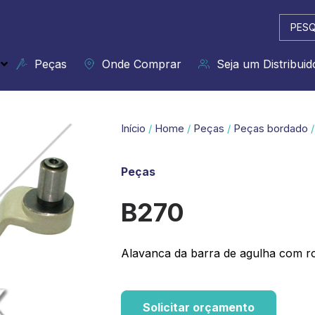
Pesqui
...
Peças
Onde Comprar
Seja um Distribuid
Início
/
Home
/
Peças
/
Peças bordado
/
Peças
B270
Alavanca da barra de agulha com ro
Solicitar orçamento