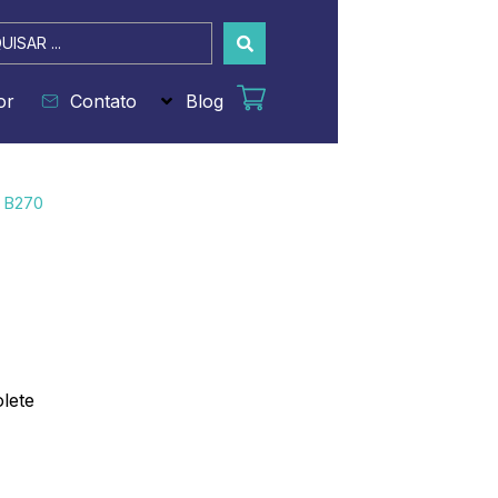
sar
or
Contato
Blog
 B270
lete