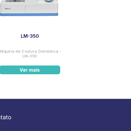
LM-350
Máquina de Costura Doméstica -
LM-350
Ver mais
tato