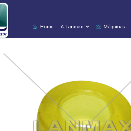
Ir
para
o
conteúdo
Home
A Lanmax
Máquinas