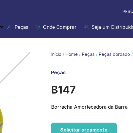
Pesqui
...
Peças
Onde Comprar
Seja um Distribuid
Início
/
Home
/
Peças
/
Peças bordado
/
Peças
B147
Borracha Amortecedora da Barra
Solicitar orçamento