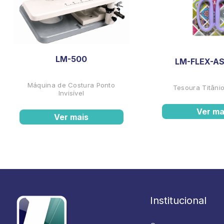
LM-500
LM-FLEX-AS
Máquina de Costura Ponto
Tesoura Titânio
Invisível
Ver ma
Ver mais
Institucional