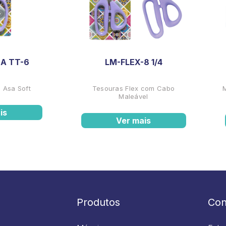
A TT-6
LM-FLEX-8 1/4
 Asa Soft
Tesouras Flex com Cabo
Maleável
is
Ver mais
Produtos
Con