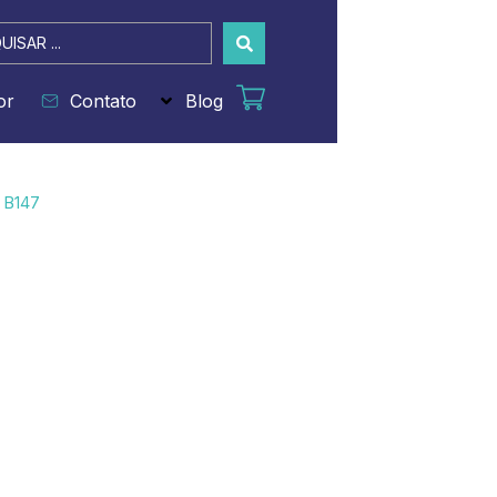
sar
or
Contato
Blog
 B147