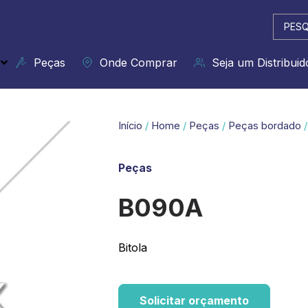
Pesqui
...
Peças
Onde Comprar
Seja um Distribuid
Início
/
Home
/
Peças
/
Peças bordado
/
Peças
B090A
Bitola
Solicitar orçamento