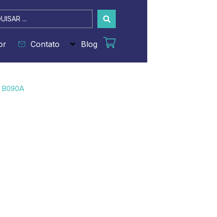
sar
or
Contato
Blog
 B090A