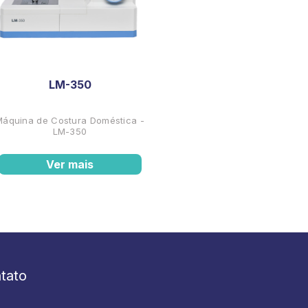
LM-350
Máquina de Costura Doméstica -
LM-350
Ver mais
tato