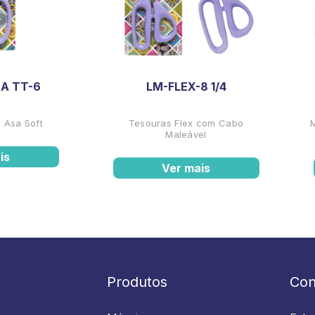
A TT-6
LM-FLEX-8 1/4
 Asa Soft
Tesouras Flex com Cabo
Maleável
is
Ver mais
Produtos
Con