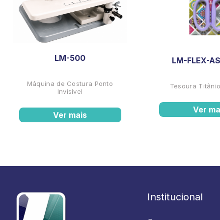
LM-500
LM-FLEX-AS
Máquina de Costura Ponto
Tesoura Titânio
Invisível
Ver ma
Ver mais
Institucional