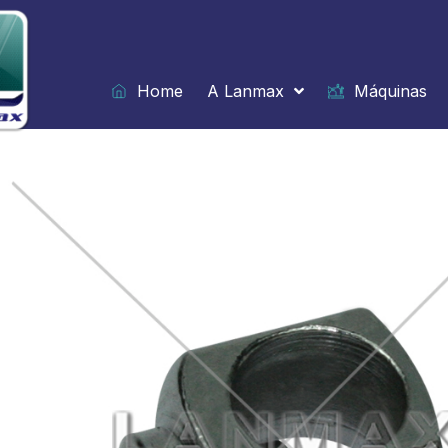
Ir
para
o
conteúdo
Home
A Lanmax
Máquinas