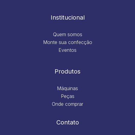
o
g
d
b
o
r
i
e
k
a
n
m
Institucional
Quem somos
Monte sua confecção
Eventos
Produtos
Máquinas
Peças
Onde comprar
Contato