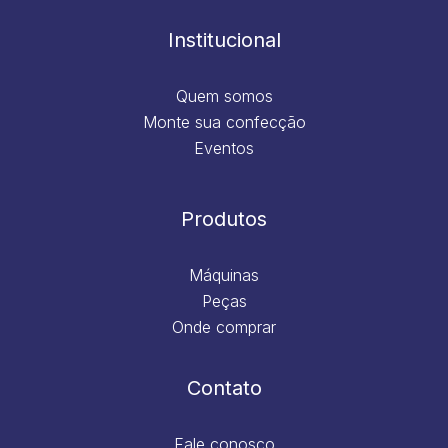
o
r
i
e
k
a
n
m
Institucional
Quem somos
Monte sua confecção
Eventos
Produtos
Máquinas
Peças
Onde comprar
Contato
Fale conosco