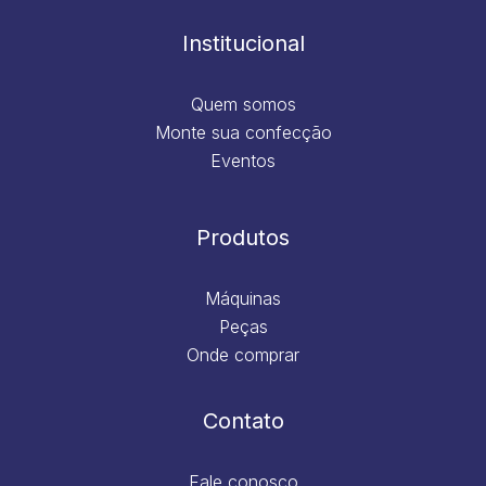
o
r
i
e
k
a
n
m
Institucional
Quem somos
Monte sua confecção
Eventos
Produtos
Máquinas
Peças
Onde comprar
Contato
Fale conosco