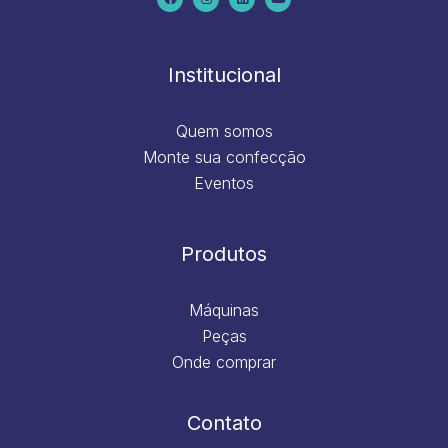
b
a
e
u
o
g
d
b
o
r
i
e
k
a
n
m
Institucional
Quem somos
Monte sua confecção
Eventos
Produtos
Máquinas
Peças
Onde comprar
Contato