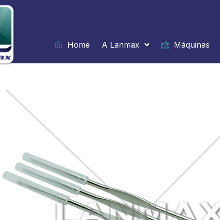
Ir
para
o
conteúdo
Home
A Lanmax
Máquinas