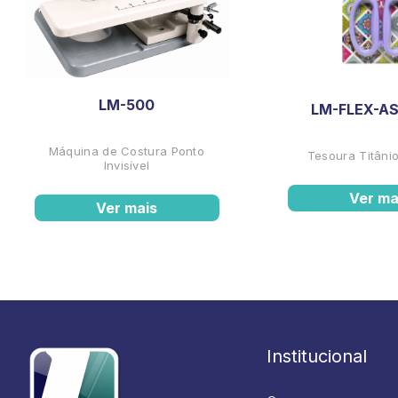
LM-500
LM-FLEX-AS
Máquina de Costura Ponto
Tesoura Titânio
Invisível
Ver ma
Ver mais
Institucional