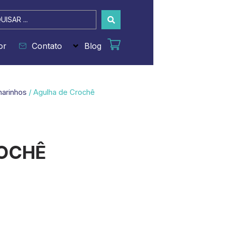
sar
or
Contato
Blog
marinhos
/ Agulha de Crochê
OCHÊ