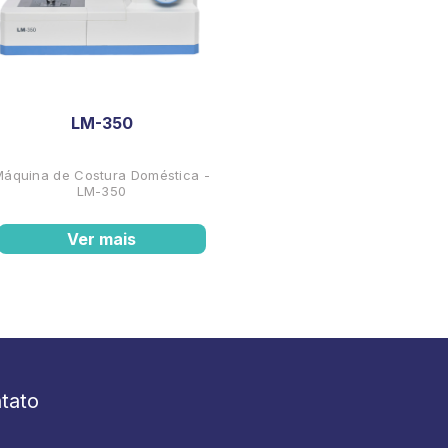
LM-350
Máquina de Costura Doméstica -
LM-350
Ver mais
tato