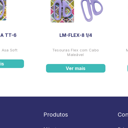
A TT-6
LM-FLEX-8 1/4
 Asa Soft
Tesouras Flex com Cabo
Maleável
is
Ver mais
Produtos
Con