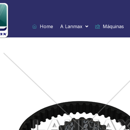
Ir
para
o
conteúdo
Home
A Lanmax
Máquinas