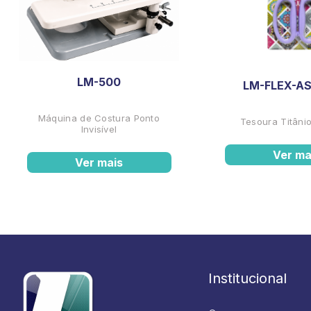
LM-500
LM-FLEX-AS
Máquina de Costura Ponto
Tesoura Titânio
Invisível
Ver ma
Ver mais
Institucional