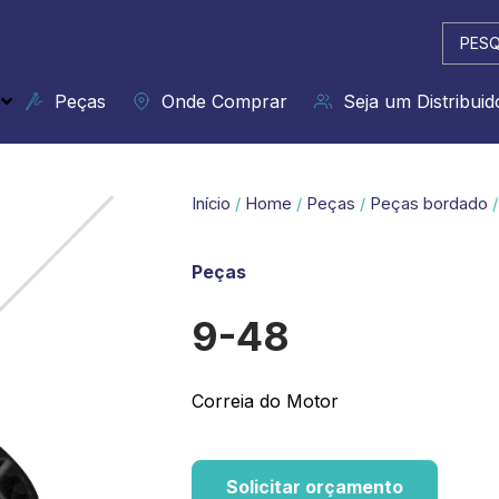
Pesqui
...
Peças
Onde Comprar
Seja um Distribuid
Início
/
Home
/
Peças
/
Peças bordado
/
Peças
9-48
Correia do Motor
Solicitar orçamento