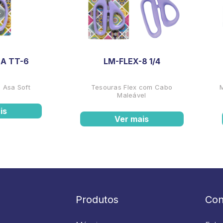
A TT-6
LM-FLEX-8 1/4
 Asa Soft
Tesouras Flex com Cabo
Maleável
is
Ver mais
Produtos
Con