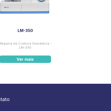
LM-350
Máquina de Costura Doméstica -
LM-350
Ver mais
tato