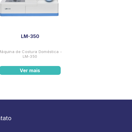
LM-350
Máquina de Costura Doméstica -
LM-350
Ver mais
tato