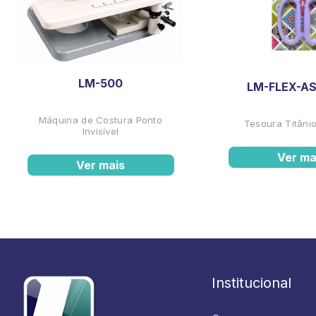
LM-500
LM-FLEX-AS
Máquina de Costura Ponto
Tesoura Titânio
Invisível
Ver ma
Ver mais
Institucional