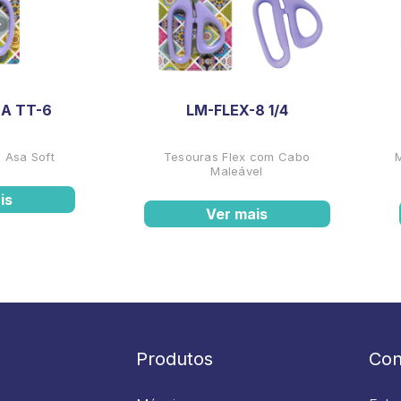
A TT-6
LM-FLEX-8 1/4
 Asa Soft
Tesouras Flex com Cabo
Maleável
is
Ver mais
Produtos
Con