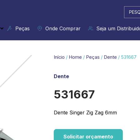
Pesqui
...
Peças
Onde Comprar
Seja um Distribuid
Início
/
Home
/
Peças
/
Dente
/ 531667
Dente
531667
Dente Singer Zig Zag 6mm
Solicitar orçamento