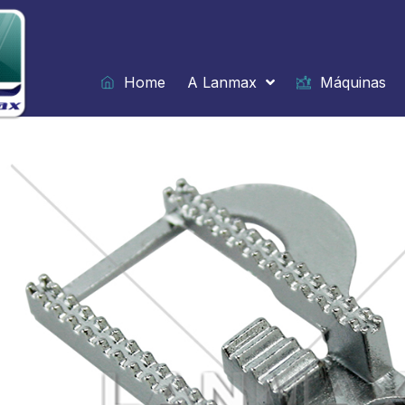
Ir
para
o
conteúdo
Home
A Lanmax
Máquinas