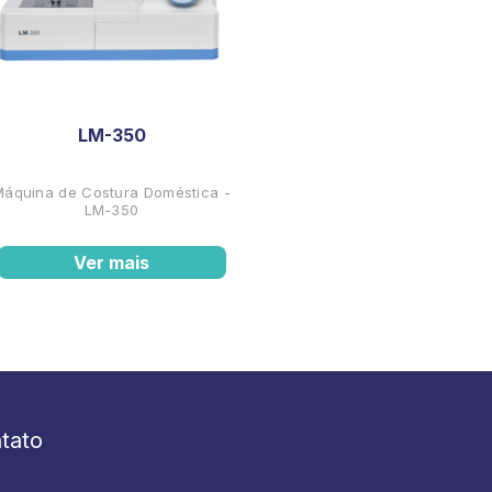
LM-350
Máquina de Costura Doméstica -
LM-350
Ver mais
tato