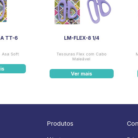
A TT-6
LM-FLEX-8 1/4
 Asa Soft
Tesouras Flex com Cabo
Maleável
is
Ver mais
Produtos
Con