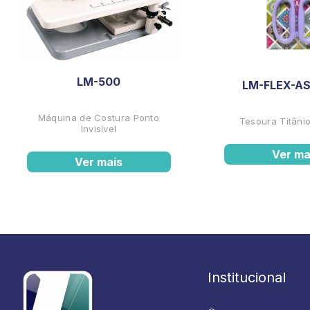
LM-500
LM-FLEX-AS
Máquina de Costura Ponto
Tesoura Titânio
Invisível
Ver ma
Ver mais
Institucional