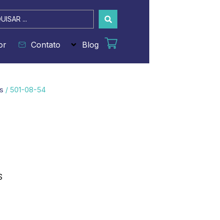
sar
or
Contato
Blog
s
/ 501-08-54
S