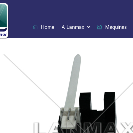
Ir
para
o
conteúdo
Home
A Lanmax
Máquinas