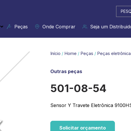
Pesqui
...
Peças
Onde Comprar
Seja um Distribuid
Início
/
Home
/
Peças
/
Peças eletrônica
Outras peças
501-08-54
Sensor Y Travete Eletrônica 9100H
Solicitar orçamento