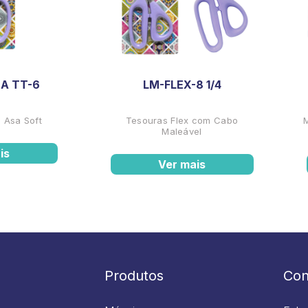
A TT-6
LM-FLEX-8 1/4
 Asa Soft
Tesouras Flex com Cabo
Maleável
is
Ver mais
Produtos
Con