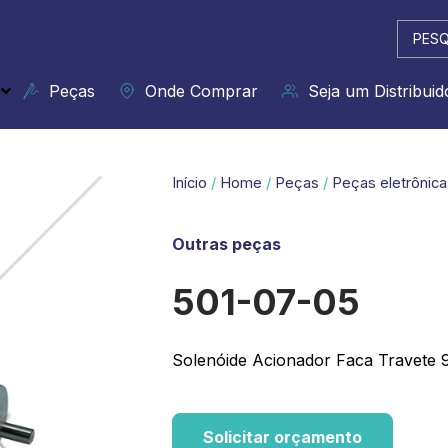
Pesqui
...
Peças
Onde Comprar
Seja um Distribuid
Início
/
Home
/
Peças
/
Peças eletrônica
Outras peças
501-07-05
Solenóide Acionador Faca Travete
Solicitar orçamento