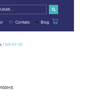
sar
or
Contato
Blog
s
/ 501-07-05
 9100HS