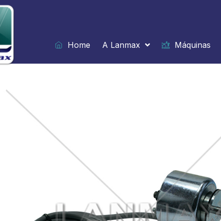
Ir
para
o
conteúdo
Home
A Lanmax
Máquinas