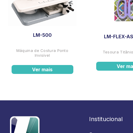
LM-500
LM-FLEX-AS
Máquina de Costura Ponto
Tesoura Titânio
Invisível
Ver ma
Ver mais
Institucional