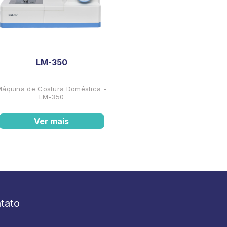
LM-350
Máquina de Costura Doméstica -
LM-350
Ver mais
tato