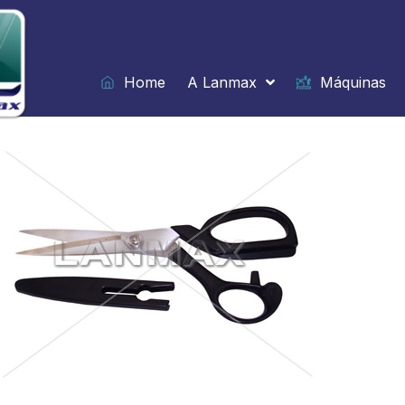
Ir
para
o
conteúdo
Home
A Lanmax
Máquinas