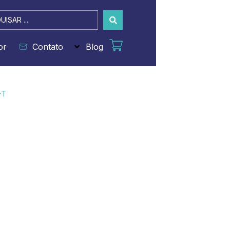
sar
or
Contato
Blog
-T