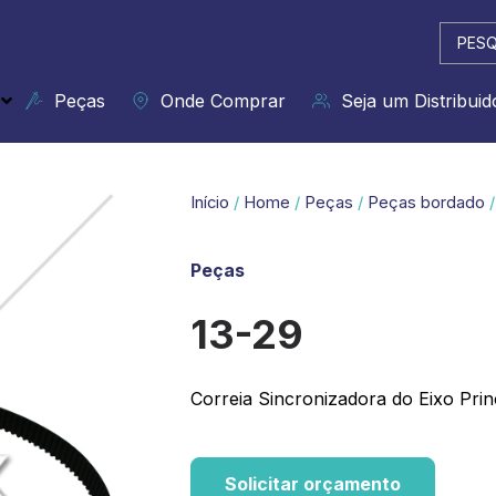
Pesqui
...
Peças
Onde Comprar
Seja um Distribuid
Início
/
Home
/
Peças
/
Peças bordado
/
Peças
13-29
Correia Sincronizadora do Eixo Prin
Solicitar orçamento