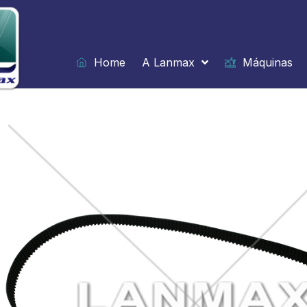
Ir
para
o
conteúdo
Home
A Lanmax
Máquinas