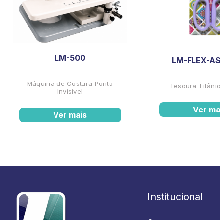
LM-500
LM-FLEX-AS
Máquina de Costura Ponto
Tesoura Titânio
Invisível
Ver ma
Ver mais
Institucional