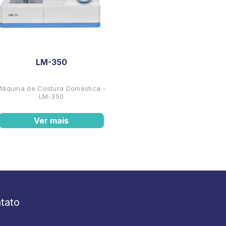
LM-350
Máquina de Costura Doméstica -
LM-350
Ver mais
tato