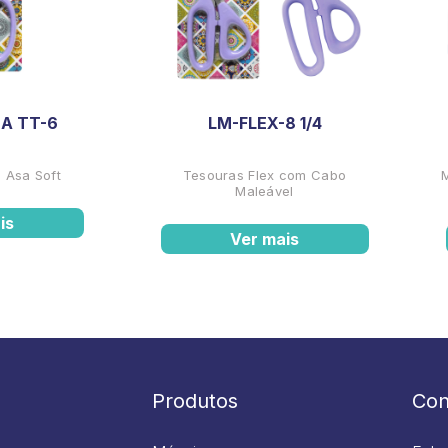
A TT-6
LM-FLEX-8 1/4
 Asa Soft
Tesouras Flex com Cabo
Maleável
is
Ver mais
Produtos
Con