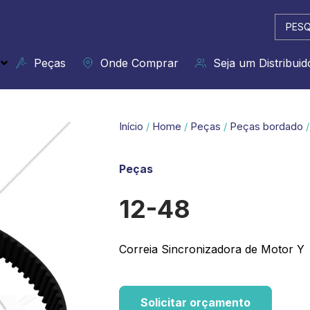
Pesqui
...
Peças
Onde Comprar
Seja um Distribuid
Início
/
Home
/
Peças
/
Peças bordado
/
Peças
12-48
Correia Sincronizadora de Motor Y
Solicitar orçamento