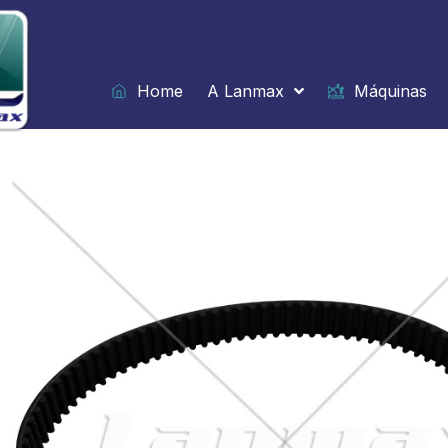
Ir
para
o
conteúdo
Home
A Lanmax
Máquinas