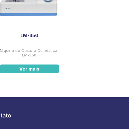
LM-350
Máquina de Costura Doméstica -
LM-350
Ver mais
tato