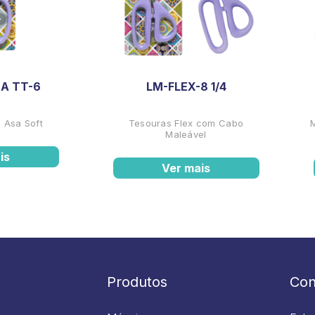
A TT-6
LM-FLEX-8 1/4
 Asa Soft
Tesouras Flex com Cabo
Maleável
is
Ver mais
Produtos
Con