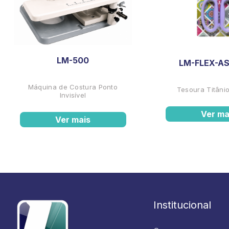
LM-500
LM-FLEX-AS
Máquina de Costura Ponto
Tesoura Titânio
Invisível
Ver ma
Ver mais
Institucional