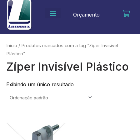
Ir
para
Orçamento
o
conteúdo
Início
/ Produtos marcados com a tag “Zíper Invisível
Plástico”
Zíper Invisível Plástico
Exibindo um único resultado