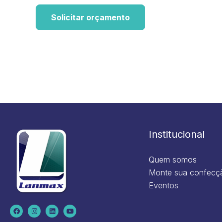
Solicitar orçamento
Institucional
Quem somos
Monte sua confecç
Eventos
F
I
L
Y
a
n
i
o
c
s
n
u