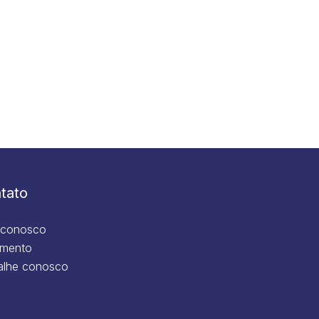
tato
 conosco
mento
alhe conosco