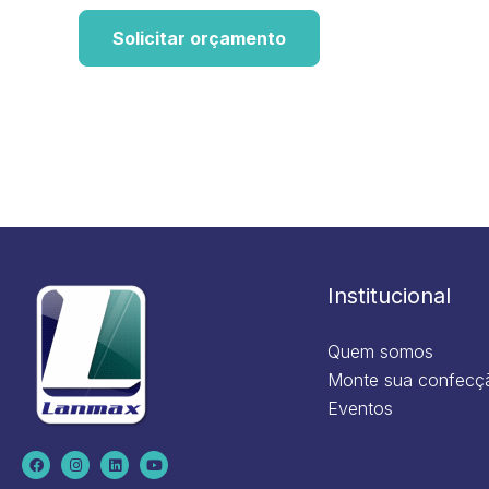
Solicitar orçamento
Institucional
Quem somos
Monte sua confecç
Eventos
F
I
L
Y
a
n
i
o
c
s
n
u