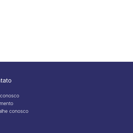
tato
 conosco
mento
alhe conosco