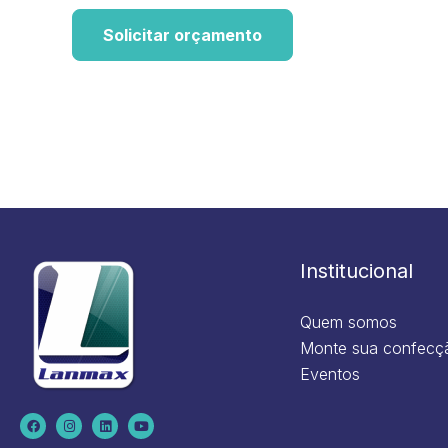
Solicitar orçamento
Institucional
Quem somos
Monte sua confecç
Eventos
F
I
L
Y
a
n
i
o
c
s
n
u