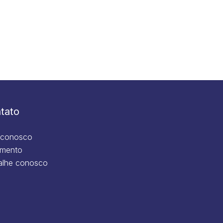
tato
 conosco
mento
alhe conosco