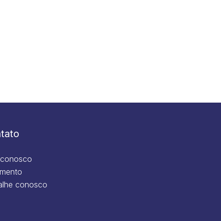
tato
 conosco
mento
alhe conosco