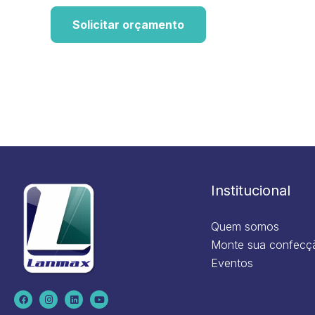
Solicitar orçamento
Institucional
Quem somos
Monte sua confecç
Eventos
F
I
L
Y
a
n
i
o
c
s
n
u