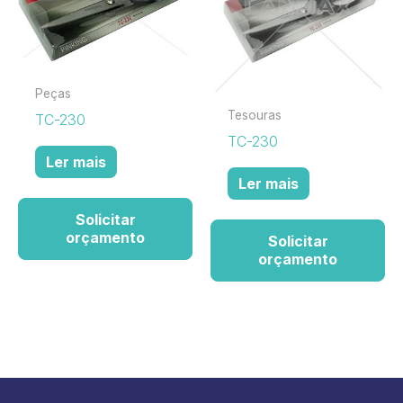
Peças
Tesouras
TC-230
TC-230
Ler mais
Ler mais
Solicitar
orçamento
Solicitar
orçamento