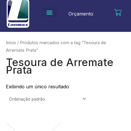
Ir
para
Orçamento
o
conteúdo
Início
/ Produtos marcados com a tag “Tesoura de
Arremate Prata”
Tesoura de Arremate
Prata
Exibindo um único resultado