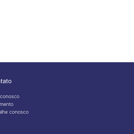
tato
 conosco
mento
alhe conosco