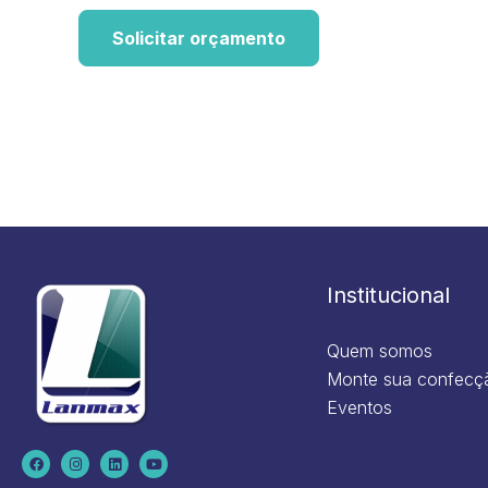
Solicitar orçamento
Institucional
Quem somos
Monte sua confecç
Eventos
F
I
L
Y
a
n
i
o
c
s
n
u