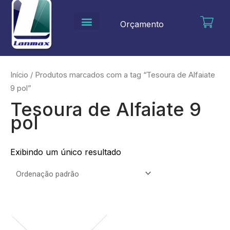
Ir
para
Orçamento
o
conteúdo
Início
/ Produtos marcados com a tag “Tesoura de Alfaiate
9 pol”
Tesoura de Alfaiate 9
pol
Exibindo um único resultado