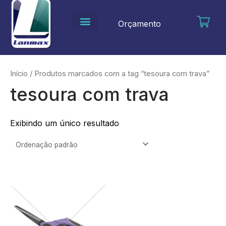
Ir
para
Orçamento
o
conteúdo
Início
/ Produtos marcados com a tag “tesoura com trava”
tesoura com trava
Exibindo um único resultado