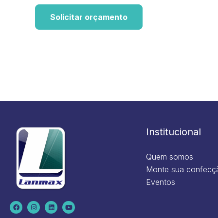
Solicitar orçamento
Institucional
Quem somos
Monte sua confecç
Eventos
F
I
L
Y
a
n
i
o
c
s
n
u