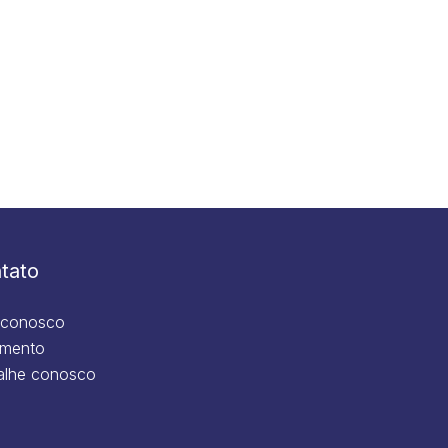
tato
 conosco
mento
alhe conosco