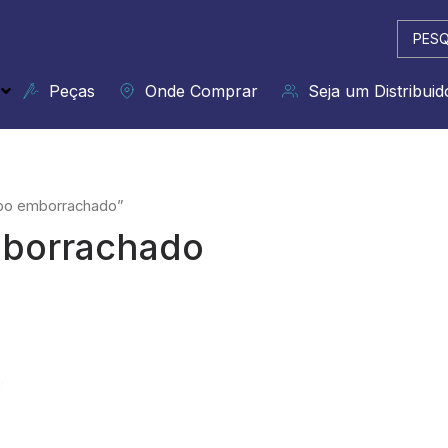
Pesqui
...
Peças
Onde Comprar
Seja um Distribuid
abo emborrachado”
mborrachado