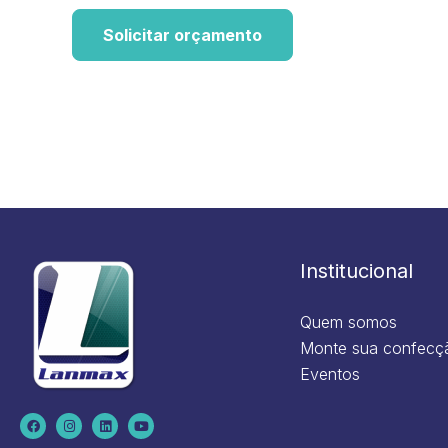
Solicitar orçamento
Institucional
Quem somos
Monte sua confecç
Eventos
F
I
L
Y
a
n
i
o
c
s
n
u