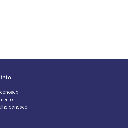
tato
 conosco
mento
alhe conosco