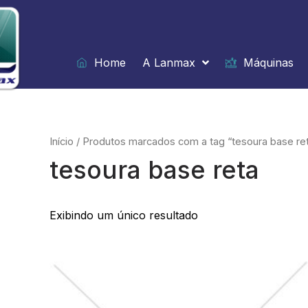
Ir
para
o
conteúdo
Home
A Lanmax
Máquinas
Início
/ Produtos marcados com a tag “tesoura base re
tesoura base reta
Exibindo um único resultado