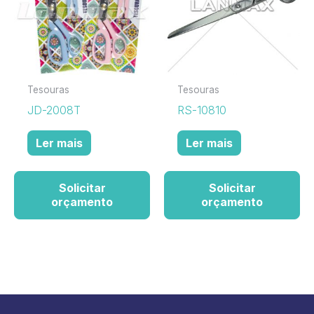
Tesouras
Tesouras
JD-2008T
RS-10810
Ler mais
Ler mais
Solicitar
Solicitar
orçamento
orçamento