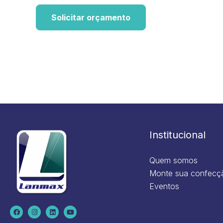
Solicitar orçamento
Institucional
Quem somos
Monte sua confecç
Eventos
F
I
L
Y
a
n
i
o
c
s
n
u