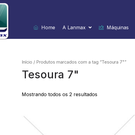
Ir
para
o
conteúdo
Home
A Lanmax
Máquinas
Início
/ Produtos marcados com a tag “Tesoura 7"”
Tesoura 7"
Mostrando todos os 2 resultados