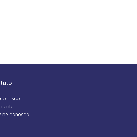
tato
 conosco
mento
alhe conosco