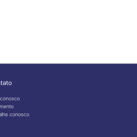
tato
 conosco
mento
alhe conosco