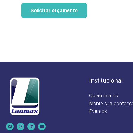
Solicitar orçamento
Institucional
Quem somos
Monte sua confecç
Eventos
F
I
L
Y
a
n
i
o
c
s
n
u