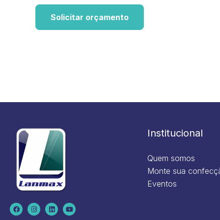
Solicitar orçamento
Institucional
Quem somos
Monte sua confecç
Eventos
F
I
L
Y
a
n
i
o
c
s
n
u