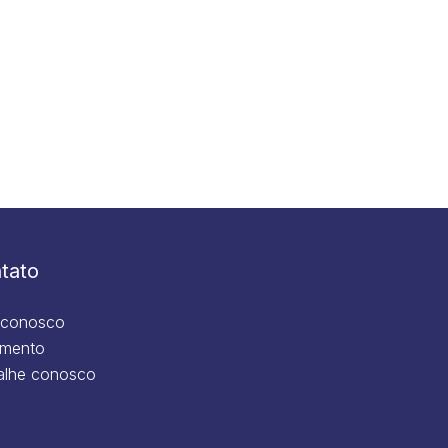
tato
 conosco
mento
alhe conosco