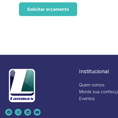
Solicitar orçamento
Institucional
Quem somos
Monte sua confecç
Eventos
F
I
L
Y
a
n
i
o
c
s
n
u