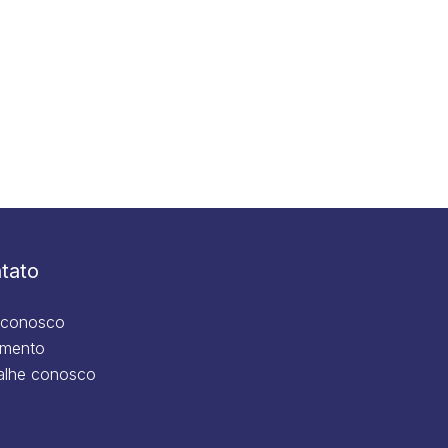
tato
 conosco
mento
alhe conosco